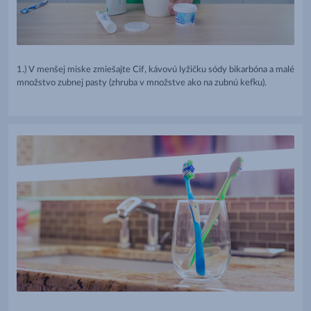
1.) V menšej miske zmiešajte Cif, kávovú lyžičku sódy bikarbóna a malé
množstvo zubnej pasty (zhruba v množstve ako na zubnú kefku).