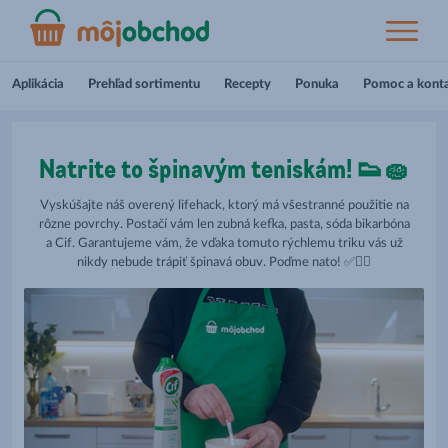
Aplikácia
Prehľad sortimentu
Recepty
Ponuka
Pomoc a kont
Natrite to špinavým teniskám! 👟🧽
Vyskúšajte náš overený lifehack, ktorý má všestranné použitie na
rôzne povrchy. Postačí vám len zubná kefka, pasta, sóda bikarbóna
a Cif. Garantujeme vám, že vďaka tomuto rýchlemu triku vás už
nikdy nebude trápiť špinavá obuv. Poďme nato! ✅👌🏻