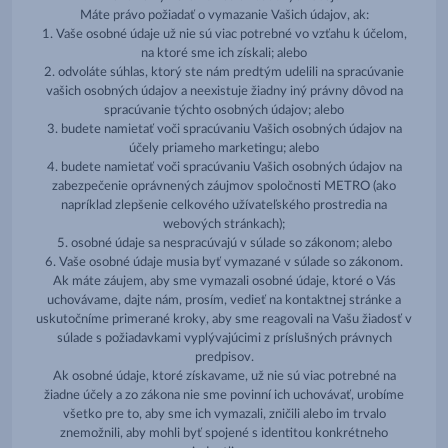
Máte právo požiadať o vymazanie Vašich údajov, ak:
1. Vaše osobné údaje už nie sú viac potrebné vo vzťahu k účelom,
na ktoré sme ich získali; alebo
2. odvoláte súhlas, ktorý ste nám predtým udelili na spracúvanie
vašich osobných údajov a neexistuje žiadny iný právny dôvod na
spracúvanie týchto osobných údajov; alebo
3. budete namietať voči spracúvaniu Vašich osobných údajov na
účely priameho marketingu; alebo
4. budete namietať voči spracúvaniu Vašich osobných údajov na
zabezpečenie oprávnených záujmov spoločnosti METRO (ako
napríklad zlepšenie celkového užívateľského prostredia na
webových stránkach);
5. osobné údaje sa nespracúvajú v súlade so zákonom; alebo
6. Vaše osobné údaje musia byť vymazané v súlade so zákonom.
Ak máte záujem, aby sme vymazali osobné údaje, ktoré o Vás
uchovávame, dajte nám, prosím, vedieť na kontaktnej stránke a
uskutočníme primerané kroky, aby sme reagovali na Vašu žiadosť v
súlade s požiadavkami vyplývajúcimi z príslušných právnych
predpisov.
Ak osobné údaje, ktoré získavame, už nie sú viac potrebné na
žiadne účely a zo zákona nie sme povinní ich uchovávať, urobíme
všetko pre to, aby sme ich vymazali, zničili alebo im trvalo
znemožnili, aby mohli byť spojené s identitou konkrétneho