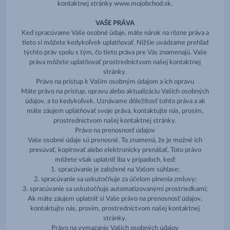
kontaktnej stránky www.mojobchod.sk.
VAŠE PRÁVA
Keď spracúvame Vaše osobné údaje, máte nárok na rôzne práva a
tieto si môžete kedykoľvek uplatňovať. Nižšie uvádzame prehľad
týchto práv spolu s tým, čo tieto práva pre Vás znamenajú. Vaše
práva môžete uplatňovať prostredníctvom našej kontaktnej
stránky.
Právo na prístup k Vašim osobným údajom a ich opravu
Máte právo na prístup, opravu alebo aktualizáciu Vašich osobných
údajov, a to kedykoľvek. Uznávame dôležitosť tohto práva a ak
máte záujem uplatňovať svoje práva, kontaktujte nás, prosím,
prostredníctvom našej kontaktnej stránky.
Právo na prenosnosť údajov
Vaše osobné údaje sú prenosné. To znamená, že je možné ich
presúvať, kopírovať alebo elektronicky prenášať. Toto právo
môžete však uplatniť iba v prípadoch, keď:
1. spracúvanie je založené na Vašom súhlase;
2. spracúvanie sa uskutočňuje za účelom plnenia zmluvy;
3. spracúvanie sa uskutočňuje automatizovanými prostriedkami;
Ak máte záujem uplatniť si Vaše právo na prenosnosť údajov,
kontaktujte nás, prosím, prostredníctvom našej kontaktnej
stránky.
Právo na vymazanie Vašich osobných údajov