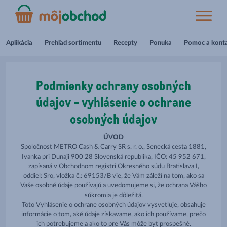
Aplikácia
Prehľad sortimentu
Recepty
Ponuka
Pomoc a kont
Podmienky ochrany osobných
údajov - vyhlásenie o ochrane
osobných údajov
ÚVOD
Spoločnosť METRO Cash & Carry SR s. r. o., Senecká cesta 1881,
Ivanka pri Dunaji 900 28 Slovenská republika, IČO: 45 952 671,
zapísaná v Obchodnom registri Okresného súdu Bratislava I,
oddiel: Sro, vložka č.: 69153/B vie, že Vám záleží na tom, ako sa
Vaše osobné údaje používajú a uvedomujeme si, že ochrana Vášho
súkromia je dôležitá.
Toto Vyhlásenie o ochrane osobných údajov vysvetľuje, obsahuje
informácie o tom, aké údaje získavame, ako ich používame, prečo
ich potrebujeme a ako to pre Vás môže byť prospešné.