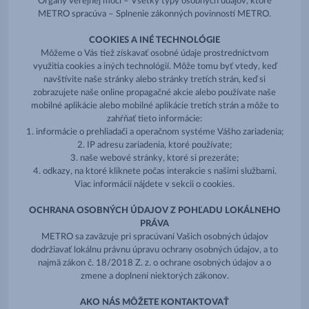
Orgány verejnej moci – Všetky typy osobných údajov, ktoré
METRO spracúva – Splnenie zákonných povinností METRO.
COOKIES A INÉ TECHNOLÓGIE
Môžeme o Vás tiež získavať osobné údaje prostredníctvom
využitia cookies a iných technológií. Môže tomu byť vtedy, keď
navštívite naše stránky alebo stránky tretích strán, keď si
zobrazujete naše online propagačné akcie alebo používate naše
mobilné aplikácie alebo mobilné aplikácie tretích strán a môže to
zahŕňať tieto informácie:
1. informácie o prehliadači a operačnom systéme Vášho zariadenia;
2. IP adresu zariadenia, ktoré používate;
3. naše webové stránky, ktoré si prezeráte;
4. odkazy, na ktoré kliknete počas interakcie s našimi službami.
Viac informácií nájdete v sekcii o cookies.
OCHRANA OSOBNÝCH ÚDAJOV Z POHĽADU LOKÁLNEHO
PRÁVA
METRO sa zaväzuje pri spracúvaní Vašich osobných údajov
dodržiavať lokálnu právnu úpravu ochrany osobných údajov, a to
najmä zákon č. 18/2018 Z. z. o ochrane osobných údajov a o
zmene a doplnení niektorých zákonov.
AKO NÁS MÔŽETE KONTAKTOVAŤ