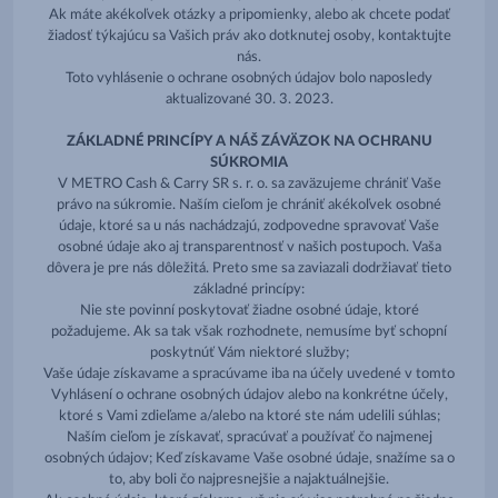
Ak máte akékoľvek otázky a pripomienky, alebo ak chcete podať
žiadosť týkajúcu sa Vašich práv ako dotknutej osoby, kontaktujte
nás.
Toto vyhlásenie o ochrane osobných údajov bolo naposledy
aktualizované 30. 3. 2023.
ZÁKLADNÉ PRINCÍPY A NÁŠ ZÁVÄZOK NA OCHRANU
SÚKROMIA
V METRO Cash & Carry SR s. r. o. sa zaväzujeme chrániť Vaše
právo na súkromie. Naším cieľom je chrániť akékoľvek osobné
údaje, ktoré sa u nás nachádzajú, zodpovedne spravovať Vaše
osobné údaje ako aj transparentnosť v našich postupoch. Vaša
dôvera je pre nás dôležitá. Preto sme sa zaviazali dodržiavať tieto
základné princípy:
Nie ste povinní poskytovať žiadne osobné údaje, ktoré
požadujeme. Ak sa tak však rozhodnete, nemusíme byť schopní
poskytnúť Vám niektoré služby;
Vaše údaje získavame a spracúvame iba na účely uvedené v tomto
Vyhlásení o ochrane osobných údajov alebo na konkrétne účely,
ktoré s Vami zdieľame a/alebo na ktoré ste nám udelili súhlas;
Naším cieľom je získavať, spracúvať a používať čo najmenej
osobných údajov; Keď získavame Vaše osobné údaje, snažíme sa o
to, aby boli čo najpresnejšie a najaktuálnejšie.