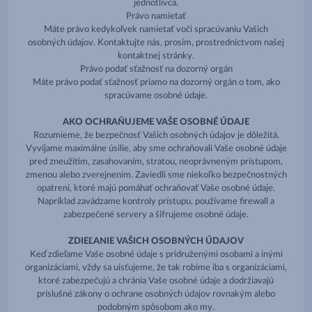
jednotlivca.
Právo namietať
Máte právo kedykoľvek namietať voči spracúvaniu Vašich
osobných údajov. Kontaktujte nás, prosím, prostredníctvom našej
kontaktnej stránky.
Právo podať sťažnosť na dozorný orgán
Máte právo podať sťažnosť priamo na dozorný orgán o tom, ako
spracúvame osobné údaje.
AKO OCHRAŇUJEME VAŠE OSOBNÉ ÚDAJE
Rozumieme, že bezpečnosť Vašich osobných údajov je dôležitá.
Vyvíjame maximálne úsilie, aby sme ochraňovali Vaše osobné údaje
pred zneužitím, zasahovaním, stratou, neoprávneným prístupom,
zmenou alebo zverejnením. Zaviedli sme niekoľko bezpečnostných
opatrení, ktoré majú pomáhať ochraňovať Vaše osobné údaje.
Napríklad zavádzame kontroly prístupu, používame firewall a
zabezpečené servery a šifrujeme osobné údaje.
ZDIEĽANIE VAŠICH OSOBNÝCH ÚDAJOV
Keď zdieľame Vaše osobné údaje s pridruženými osobami a inými
organizáciami, vždy sa uisťujeme, že tak robíme iba s organizáciami,
ktoré zabezpečujú a chránia Vaše osobné údaje a dodržiavajú
príslušné zákony o ochrane osobných údajov rovnakým alebo
podobným spôsobom ako my.