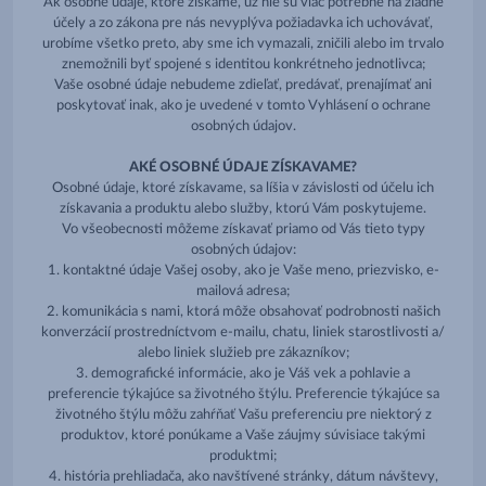
Ak osobné údaje, ktoré získame, už nie sú viac potrebné na žiadne
účely a zo zákona pre nás nevyplýva požiadavka ich uchovávať,
urobíme všetko preto, aby sme ich vymazali, zničili alebo im trvalo
znemožnili byť spojené s identitou konkrétneho jednotlivca;
Vaše osobné údaje nebudeme zdieľať, predávať, prenajímať ani
poskytovať inak, ako je uvedené v tomto Vyhlásení o ochrane
osobných údajov.
AKÉ OSOBNÉ ÚDAJE ZÍSKAVAME?
Osobné údaje, ktoré získavame, sa líšia v závislosti od účelu ich
získavania a produktu alebo služby, ktorú Vám poskytujeme.
Vo všeobecnosti môžeme získavať priamo od Vás tieto typy
osobných údajov:
1. kontaktné údaje Vašej osoby, ako je Vaše meno, priezvisko, e-
mailová adresa;
2. komunikácia s nami, ktorá môže obsahovať podrobnosti našich
konverzácií prostredníctvom e-mailu, chatu, liniek starostlivosti a/
alebo liniek služieb pre zákazníkov;
3. demografické informácie, ako je Váš vek a pohlavie a
preferencie týkajúce sa životného štýlu. Preferencie týkajúce sa
životného štýlu môžu zahŕňať Vašu preferenciu pre niektorý z
produktov, ktoré ponúkame a Vaše záujmy súvisiace takými
produktmi;
4. história prehliadača, ako navštívené stránky, dátum návštevy,