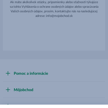
Ak máte akékoľvek otázky, pripomienky alebo sťažnosti týkajúce
sa tohto Vyhlásenia o ochrane osobných údajov alebo spracúvania
Vašich osobných údajov, prosím, kontaktujte nás na nasledujúcej
adrese: info@mojobchod.sk
Pomoc a informácie
Kontaktný formulár
Môjobchod
Nájsť predajňu
Nájdite aktuálnu ponuku
Zásady ochrany osobných údajov
METRO