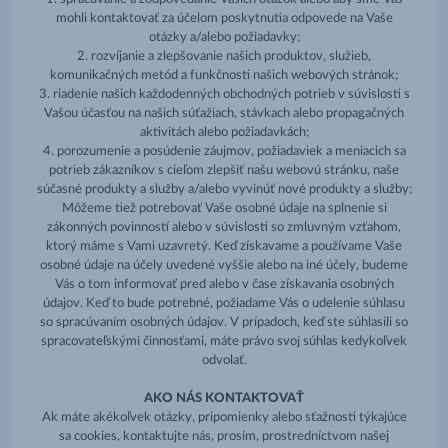
mohli kontaktovať za účelom poskytnutia odpovede na Vaše
otázky a/alebo požiadavky;
2. rozvíjanie a zlepšovanie našich produktov, služieb,
komunikačných metód a funkčnosti našich webových stránok;
3. riadenie našich každodenných obchodných potrieb v súvislosti s
Vašou účasťou na našich súťažiach, stávkach alebo propagačných
aktivitách alebo požiadavkách;
4. porozumenie a posúdenie záujmov, požiadaviek a meniacich sa
potrieb zákazníkov s cieľom zlepšiť našu webovú stránku, naše
súčasné produkty a služby a/alebo vyvinúť nové produkty a služby;
Môžeme tiež potrebovať Vaše osobné údaje na splnenie si
zákonných povinností alebo v súvislosti so zmluvným vzťahom,
ktorý máme s Vami uzavretý. Keď získavame a používame Vaše
osobné údaje na účely uvedené vyššie alebo na iné účely, budeme
Vás o tom informovať pred alebo v čase získavania osobných
údajov. Keď to bude potrebné, požiadame Vás o udelenie súhlasu
so spracúvaním osobných údajov. V prípadoch, keď ste súhlasili so
spracovateľskými činnosťami, máte právo svoj súhlas kedykoľvek
odvolať.
AKO NÁS KONTAKTOVAŤ
Ak máte akékoľvek otázky, pripomienky alebo sťažnosti týkajúce
sa cookies, kontaktujte nás, prosím, prostredníctvom našej