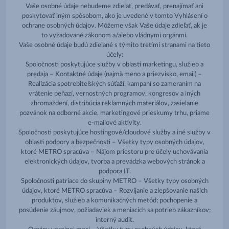
Vaše osobné údaje nebudeme zdieľať, predávať, prenajímať ani
poskytovať iným spôsobom, ako je uvedené v tomto Vyhlásení o
ochrane osobných údajov. Môžeme však Vaše údaje zdieľať, ak je
to vyžadované zákonom a/alebo vládnymi orgánmi.
Vaše osobné údaje budú zdieľané s týmito tretími stranami na tieto
účely:
Spoločnosti poskytujúce služby v oblasti marketingu, služieb a
predaja – Kontaktné údaje (najmä meno a priezvisko, email) –
Realizácia spotrebiteľských súťaží, kampaní so zameraním na
vrátenie peňazí, vernostných programov, kongresov a iných
zhromaždení, distribúcia reklamných materiálov, zasielanie
pozvánok na odborné akcie, marketingové prieskumy trhu, priame
e-mailové aktivity.
Spoločnosti poskytujúce hostingové/cloudové služby a iné služby v
oblasti podpory a bezpečnosti – Všetky typy osobných údajov,
ktoré METRO spracúva – Nájom priestoru pre účely uchovávania
elektronických údajov, tvorba a prevádzka webových stránok a
podpora IT.
Spoločnosti patriace do skupiny METRO – Všetky typy osobných
údajov, ktoré METRO spracúva – Rozvíjanie a zlepšovanie našich
produktov, služieb a komunikačných metód; pochopenie a
posúdenie záujmov, požiadaviek a meniacich sa potrieb zákazníkov;
interný audit.