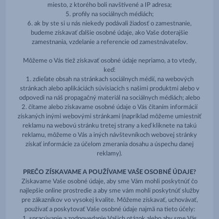
miesto, z ktorého boli navštívené a IP adresa;
5. profily na sociálnych médiách;
6. ak by ste si u nás niekedy podávali žiadosť o zamestnanie,
budeme získavať ďalšie osobné údaje, ako Vaše doterajšie
zamestnania, vzdelanie a referencie od zamestnávateľov.
Môžeme o Vás tiež získavať osobné údaje nepriamo, a to vtedy,
keď:
1. zdieľate obsah na stránkach sociálnych médií, na webových
stránkach alebo aplikáciách súvisiacich s našimi produktmi alebo v
odpovedi na náš propagačný materiál na sociálnych médiách; alebo
2. čítame alebo získavame osobné údaje o Vás čítaním informácií
získaných inými webovými stránkami (napríklad môžeme umiestniť
reklamu na webovú stránku tretej strany a keď kliknete na takú
reklamu, môžeme o Vás a iných návštevníkoch webovej stránky
získať informácie za účelom zmerania dosahu a úspechu danej
reklamy).
PREČO ZÍSKAVAME A POUŽÍVAME VAŠE OSOBNÉ ÚDAJE?
Získavame Vaše osobné údaje, aby sme Vám mohli poskytnúť čo
najlepšie online prostredie a aby sme vám mohli poskytnúť služby
pre zákazníkov vo vysokej kvalite. Môžeme získavať, uchovávať,
používať a poskytovať Vaše osobné údaje najmä na tieto účely:
1. spracúvanie a zodpovedanie Vašich otázok alebo aby sme Vás